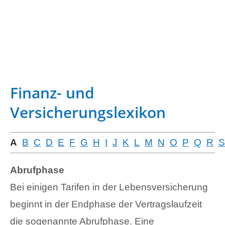
Finanz- und
Versicherungslexikon
A
B
C
D
E
F
G
H
I
J
K
L
M
N
O
P
Q
R
S
Abrufphase
Bei einigen Tarifen in der Lebensversicherung
beginnt in der Endphase der Vertragslaufzeit
die sogenannte Abrufphase. Eine