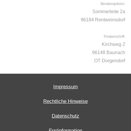
Beratungsbüro:
Sommerleite 2a
96184 Rentweinsdorf
Postanschrift:
Kirchweg 2
96148 Baunach
OT Dorgendorf
Impressum
Rechtliche Hinweise
Datenschutz
Erstinformation